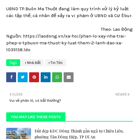
UBND TP.Buôn Ma Thuột đang làm quy trình xử lý kỷ luật
các tập thể, cá nhân để xảy ra vi phạm ở UBND xã Cư Êbur.
Theo: Lao Động
Nguồn: https://laodong.vn/xa-hoi/phan-lo-xay-nha-trai-
phep-o-tpbuon-ma-thuot-ky-luat-them-2-lanh-dao-xa-
1035158.ldo
Tags
• Nhà Đất
• Tin Tức
OLDER
NEWER
Vui vẻ phân lô, có bất thường?
YOU MAY LIKE THESE POSTS
Đất đẹp KDC Đông Thành gần ngã tư Chiêu Liêu,
phường Tân Đông Hiệp, TP Dĩ An