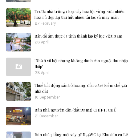
Trước nhà trồng 1 loại cây hoa lộc vừng, vừa nhiều
hoa rủ đẹp, lại thu hút nhiều tài lộc và may mắn
27 February
Bản đồ ẩm thực 63 tỉnh thành lập kỷ lục Việt Nam
28 April
'Nhà ở xã hội nhưng không dành cho người thu nhập
thấp'
28 April
Thuế bất động sản bỏ hoang, đầu cơ sẽ kiềm chế giá
nhà đất
10 September
Bán nhà nguyên căn (đất 153m2) CHÍNH CHỦ
21 December
Bán nhà 3 tầng mới xây, 3PN, 4WC tại Khu dân cư Lê