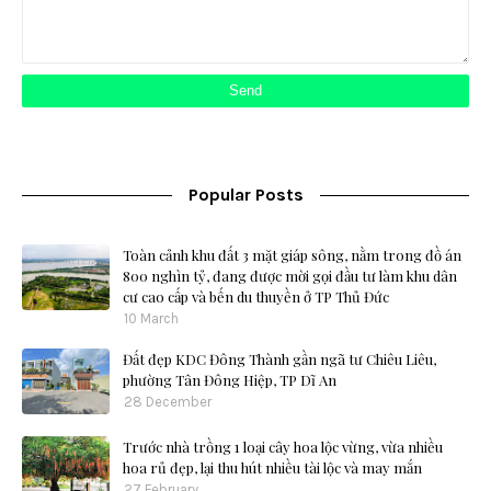
Popular Posts
Toàn cảnh khu đất 3 mặt giáp sông, nằm trong đồ án
800 nghìn tỷ, đang được mời gọi đầu tư làm khu dân
cư cao cấp và bến du thuyền ở TP Thủ Đức
10 March
Đất đẹp KDC Đông Thành gần ngã tư Chiêu Liêu,
phường Tân Đông Hiệp, TP Dĩ An
28 December
Trước nhà trồng 1 loại cây hoa lộc vừng, vừa nhiều
hoa rủ đẹp, lại thu hút nhiều tài lộc và may mắn
27 February