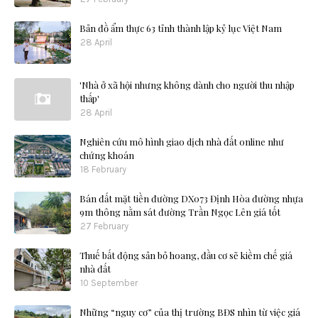
Bản đồ ẩm thực 63 tỉnh thành lập kỷ lục Việt Nam
28 April
'Nhà ở xã hội nhưng không dành cho người thu nhập
thấp'
28 April
Nghiên cứu mô hình giao dịch nhà đất online như
chứng khoán
18 February
Bán đất mặt tiền đường DX073 Định Hòa đường nhựa
9m thông nằm sát đường Trần Ngọc Lên giá tốt
27 February
Thuế bất động sản bỏ hoang, đầu cơ sẽ kiềm chế giá
nhà đất
10 September
Những “nguy cơ” của thị trường BĐS nhìn từ việc giá