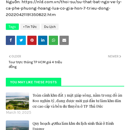
Nguồn: https://nld.com.vn/thoi-su/su-that-bat-ngo-ve-ly-
ca-phe-phuong-hoang-lua-co-gia-hon-7-trieu-dong-
20220421191350822.htm
Tags
• Tin Tức
Du Lịch
OLDER
NEWER
Tour trực thăng TP HCM giá 4 triệu
đồng
YOU MAY LIKE THESE POSTS
Toàn cảnh khu đất 3 mặt giáp sông, nằm trong đồ án
800 nghìn tỷ, đang được mời gọi đầu tư làm khu dân
cư cao cấp và bến du thuyền ở TP Thủ Đức
March 10, 2025
Quy hoạch 458ha làm khu du lịch sinh thái ở Bình
Dương