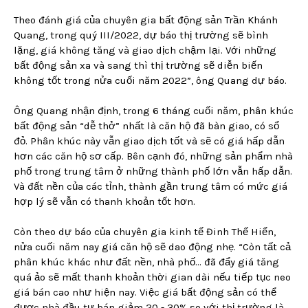
Theo đánh giá của chuyên gia bất động sản Trần Khánh
Quang, trong quý III/2022, dự báo thị trường sẽ bình
lặng, giá không tăng và giao dịch chậm lại. Với những
bất động sản xa và sang thì thị trường sẽ diễn biến
không tốt trong nửa cuối năm 2022”, ông Quang dự báo.
Ông Quang nhận định, trong 6 tháng cuối năm, phân khúc
bất động sản “dễ thở” nhất là căn hộ đã bàn giao, có sổ
đỏ. Phân khúc này vẫn giao dịch tốt và sẽ có giá hấp dẫn
hơn các căn hộ sơ cấp. Bên cạnh đó, những sản phẩm nhà
phố trong trung tâm ở những thành phố lớn vẫn hấp dẫn.
Và đất nền của các tỉnh, thành gần trung tâm có mức giá
hợp lý sẽ vẫn có thanh khoản tốt hơn.
Còn theo dự báo của chuyên gia kinh tế Đinh Thế Hiển,
nửa cuối năm nay giá căn hộ sẽ dao động nhẹ. “Còn tất cả
phân khúc khác như đất nền, nhà phố… đã đẩy giá tăng
quá ảo sẽ mất thanh khoản thời gian dài nếu tiếp tục neo
giá bán cao như hiện nay. Việc giá bất động sản có thể
được nhà đầu tư bán giảm 20 - 30% so với thị trường là