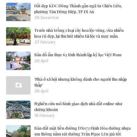
Đất đẹp KDC Đông Thành gần ngã tư Chiêu Liêu,
phường Tân Đông Hiệp, TP Dĩ An
28 December
Trước nhà trồng 1 loại cây hoa lộc vừng, vừa nhiều
hoa rủ đẹp, lại thu hút nhiều tài lộc và may mắn
27 February
Bản đồ ẩm thực 63 tỉnh thành lập kỷ lục Việt Nam
28 April
'Nhà ở xã hội nhưng không dành cho người thu nhập
thấp'
28 April
Nghiên cứu mô hình giao dịch nhà đất online như
chứng khoán
18 February
Bán đất mặt tiền đường DX073 Định Hòa đường nhựa
9m thông nằm sát đường Trần Ngọc Lên giá tốt