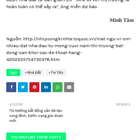
hoàn toàn có thể xảy ra”, ông Hiển dự báo.
Minh Tâm
Nguồn: http://nhipsongkinhte.toquoc.vn/mat-ngu-vi-om-
nhieu-dat-nha-dau-tu-mong-cuoi-nam-thi-truong-bat-
dong-san-khoi-sac-de-thoat-hang-
4202225754730376.htm
Tags
• Nhà Đất
• Tin Tức
OLDER
NEWER
Thị trường bất động sản đã tạo
xong đỉnh, bước sang giai đoạn
mới
YOU MAY LIKE THESE POSTS